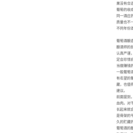
果没有合
葡萄的收
同一酒庄
质量也不
不同年份
葡萄酒酿
酿酒师的
认真严谨
定会珍惜
当做赚钱
一般葡萄
有名望的
藏，也值
建议。
前面提到
血肉。对
长起来就
是骨架的
久的贮藏
葡萄酒的