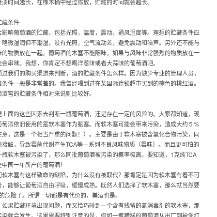
浸渍时间越长，在橡木桶中经过陈放，贮藏的时间就会越长。
贮藏条件
会影响葡萄酒的贮藏，包括光照，温度，震动，通风湿度等。理想的贮藏条件应
，略微湿润但不潮湿，没有光照，空气流动差，避免震动和噪声。另外还不能与
味的物质放在一起。葡萄酒的木塞不能隔味，如果与风味非常强烈的物质放在一
能会串味。我想，你肯定不想喝洋葱味或者大蒜味的葡萄酒吧。
通过我们的购买渠道来判断，酒的贮藏条件怎么样。因为缺少专业的管理人员，
藏条件一般是非常差的。我曾经喝到过在某国际连锁超市买到的棕色的桃红酒。
锁酒窖的贮藏条件相对来说则比较好。
据上面的这些因素去判断一瓶葡萄酒，还是存在一定的风险的。大家都知道，现
葡萄酒依旧使用的是软木塞作为瓶塞。而软木塞可能会带来污染，造成大约５%
注意，这是一个相当严重的问题！）。主要是由于软木塞被含氯化合物污染，同
菌接触，导致霉菌代谢产生TCA等一系列不良风味物质（霉味）。而且更可怕的
一瓶软木塞被污染了，那么同批葡萄酒被污染的概率极高。要知道，1克纯TCA
全中国一年所产的葡萄酒！
问软木塞有这样致命的缺陷，为什么没有被取代？那肯定是因为软木塞有着不可
势，能够让葡萄酒自由呼吸，缓慢成熟。既然人们选择了软木塞，那么就当然要
%的危险了。所谓一切都是有代价的，美酒也是。
，如果贮藏环境出现问题，而又恰巧碰到一个含有残留的氯消毒剂的软木塞，那
污染就会发生。这里需要特别注意的是，假如一瓶糟糕的葡萄酒从出厂到被你打