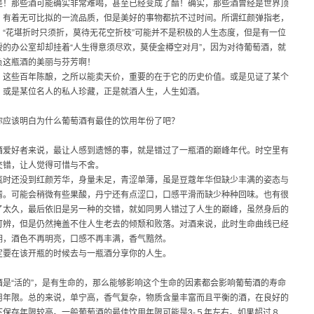
是！那些酒可能确实非常难喝，甚至已经变成了醋！确实，那些酒曾经是世界顶
，有着无可比拟的一流品质，但是美好的事物都抗不过时间。所谓红颜弹指老，
。“花堪折时只须折，莫待无花空折枝”可能并不是积极的人生态度，但是有一位
授的办公室却却挂着“人生得意须尽欢，莫使金樽空对月”，因为对待葡萄酒，就
负这瓶酒的美丽与芬芳啊！
，这些百年陈酿，之所以能卖天价，重要的在于它的历史价值。或是见证了某个
，或是某位名人的私人珍藏，正是就酒人生，人生如酒。
你应该明白为什么葡萄酒有最佳的饮用年份了吧？
酒爱好者来说，最让人感到遗憾的事，就是错过了一瓶酒的巅峰年代。时空里有
交错，让人觉得可惜与不舍。
瓶时还没到红颜芳华，身量未足，青涩单薄，虽是豆蔻年华但缺少丰满的姿态与
情。可能会稍微有些果酸，丹宁还有点涩口，口感平滑而缺少种种回味。也有很
了太久，最后依旧是另一种的交错，就如同男人错过了人生的巅峰，虽然身后的
可辨，但是仍然掩盖不住人生老去的倾颓和败落。对酒来说，此时生命曲线已经
期，酒色不再明亮，口感不再丰满，香气黯然。
定要在该开瓶的时候去与一瓶酒分享你的人生。
酒是“活的”，是有生命的，那么能够影响这个生命的因素都会影响葡萄酒的寿命
用年限。总的来说，单宁高，香气复杂，物质含量丰富而且平衡的酒，在良好的
下保存年限较高。一般葡萄酒的最佳饮用年限可能是3-５年左右。如果超过８