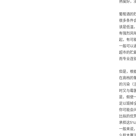
熟度好，
葡萄酒的
很多条件
该是低温
有强烈风
起，有可
一般可以
超市的贮
而专业连
但是，根
在高档的
的污染（
时又与霉
是，假使
足以毁掉
你可能会
比拟的优
承担这5
一般来说
么软木塞