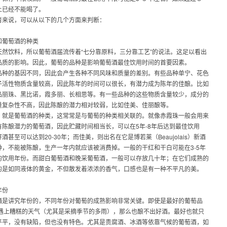
上已经不能喝了。
者来说，可以从以下的几个方面来判断：
和葡萄酒的种类
天然饮料，所以葡萄酒届流传着“七分靠原料，三分靠工艺”的说法。这足以看出
品质的影响。因此，葡萄的品种是影响葡萄酒最佳饮用时间的首要因素。
品种的基因不同，因此会产生各种不同风味和质量的差别。有些品种单宁、花色
子活性物质含量较高，因此陈年的时间可以很长，有潜力成为陈年的佳酿。比如
品丽珠、黑比诺，霞多丽、长相思等。有一些品种的这些物质含量较少，成分的
量复杂性不高，因此陈酿的潜力相对较弱，比如佳美、佳丽酿等。
，就是葡萄酒的种类，这常常是与葡萄的种类相关联的。就像赤霞珠一般会用来
有陈酿潜力的葡萄酒，因此贮藏时间相当长，可以在5年-8年后达到最佳饮用
酒甚至可以达到20-30年；而佳美，则出名在它是博若莱（Beaujolais）新酒
种，不能被陈酿，生产一年内就应该被消费掉。一般的干红和干白可能在3-5年
的饮用年份。而甜白葡萄酒和晚采葡萄酒，一般可以存放几十年；在它们成熟的
的是如同液体的黄金，不但散发着浓浓的香气，口感也是有一种不平凡的美。
年份
讲究年份的，不同年份对葡萄的成熟影响非常关键。即使是最好的葡萄品
果遇上糟糕的天气（尤其是采摘季节的多雨），那么也酿不出好酒。最好也就只
平平，没有缺陷，但也没有特色。尤其是贵腐酒、冰酒等依靠气候的葡萄酒，如