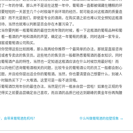
过了一年的存储，那么并不是说在这整一年中，葡萄酒一直都被储藏在糟糕的环
需要短短的一天甚至几个小时极端不良环境的经历，就可能会对这瓶酒的质量造
伤害！而不光是我们，即使是专业的酒商，在购买酒之前也难以完全预知这瓶酒
虐待，当然也就难以判断是否会存在木塞污染了。
次当你要判断一瓶葡萄酒的最佳饮用年限的时候，看一下这瓶酒的葡萄品种和葡
，看一看酒的产地和酒商的声望，确定这一年葡萄的质量，同时选择一家专业，
酒窖或葡萄酒公司购买。
果你觉得这些比较困难，那么我再给你推荐一个最简单的办法，那就是直接咨询
窖或者专卖店的售货员。这些地方的售货员一般都熟悉葡萄酒的基本知识，同时
的葡萄酒产品的特性，当然也一定知道这瓶酒应该在什么时候饮用最好啦！而
可以向他们咨询葡萄酒相关的问题，比较专业的葡萄酒公司的员工一般都会耐心
问题，并且给你提出适合你的葡萄酒。当然，你也要清楚自己想要什么，别被人
一时脑热买下了一大堆酒。这里可是一般不退货哦。
断葡萄酒饮用年份的最佳办法，当然是打开一瓶亲自尝一尝啦！如果在正规的专
记得买之前要品尝确定自己喜欢，而且酒的品质已经达到巅峰的黄金年份再掏腰
产，会带来葡萄酒危机吗？
什么叫做葡萄酒的挂壁现象 →