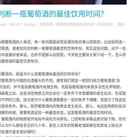
判断一瓶葡萄酒的最佳饮用时间？
hang
/
08/13/17 Sunday
/
怎样判断一瓶葡萄酒的最佳饮用时间？
已关闭评论
/
酒局
始喝葡萄酒的人来说，有一些问题是经常会遇到而且难以回答的，比如如何选一
葡萄酒，或者如何去判断一瓶葡萄酒最佳的饮用年份。其实这些问题，对于一些
的中级爱好者来说，也并不是那么好回答。今天就主要给大家介绍一下，怎么样
瓶葡萄酒的最佳饮用年份。
家要讲的，就是为什么说葡萄酒有最佳的饮用年份？
是葡萄酒与中国的白酒最大的不同。通常我们把这一原因归结为葡萄酒是“活
里的活的，并不是指葡萄酒内有微生物，而是指葡萄酒内有很多活性化学物质。
酒装瓶之后，这些活性物质之间也会在一定条件下非常缓慢的发生反应，形成复
和不同的口感。这也是为什么葡萄酒需要在一定的条件下储藏，就是为了给这些
应提供条件。那么，既然葡萄酒内的物质会发生反应，那么，当这些物质的反应
顶峰的时候，使葡萄酒呈现一种最佳状态。这是葡萄酒的最佳饮用时间。
，葡萄酒内的物质就开始向不良的方向转化，口感和色泽等品质开始下降。你可
那么为什么那些名庄的几十年，甚至上百年的陈酿老酒能够在拍卖会上拍出天
那些酒不是非常好喝吗？