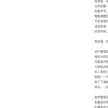
答案是：
尖的佳酿
刹那芳华
葡萄酒教
不应该辜
话说回来
历史时刻
到这里，
对于葡萄
缘无分的
可能是开
万种的风
多人等待
辉煌一一
到了下滑
所以，一
既然葡萄
和最佳饮
贮藏条件