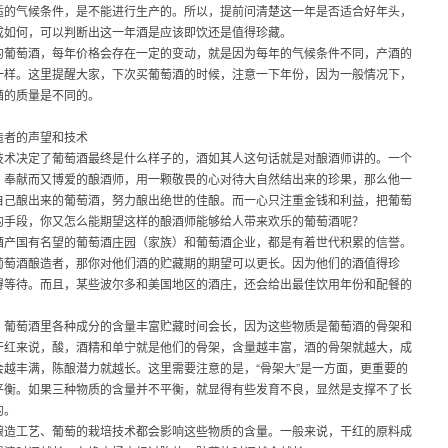
适的气候条件，是不能进行生产的。所以，提前问清楚这一年是否适合好年头，
成如何，可以判断出这一年酒是应该即饮还是值得珍藏。
的葡萄酒，每年价格会存在一定的变动，就是因为每年的气候条件不同，产酒的
一样。这里提醒大家，下次买葡萄酒的时候，注意一下年份，因为一般情况下，
酒的质量是不同的。
造者的声望和技术
技术决定了葡萄酒最终是什么样子的，酒如其人这句话就是对酿酒师讲的。一个
，奉献而又博爱的酿酒师，用一颗敬畏的心对待大自然结出来的珍果，那么他一
自己酿出来的葡萄酒，努力酿出绝世的佳酿。而一心只注重金钱和利益，把葡萄
的手段，你又怎么能期望这样的酿酒师能够给人带来欢乐的葡萄酒呢？
酒产国有名望的葡萄酒庄园（家族）和葡萄酒企业，都是有着世代积累的信誉。
葡萄酒酿造者，那你对他们酒的贮藏期的期望可以更长。因为他们的酒值得珍
得等待。而且，某些波尔多和美国地区的酒庄，还会给出最佳饮用年份和配餐的
，葡萄酒里各种成分的含量丰富贮藏时间会长，因为这些物质是葡萄酒的骨架和
干红来说，酸，酒精和单宁就是他们的骨架，含量越丰富，酒的骨架就越大，成
会越丰满，陈酿潜力就越长。这里需要注意的是，“骨架大”是一方面，更重要的
平衡。如果三种物质的含量并不平衡，就显得有些发育不良，显然是支撑不了长
的。
酿造工艺、葡萄的栽培技术都会影响这些物质的含量。一般来说，干红的原料成