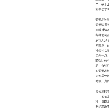
年，基本
对于初学
葡萄品种
葡萄酒是
原料对酒
各种葡萄
素等大分
赤霞珠、
种类和含
另外一点
酿造比较
期，有些好
的葡萄品
达到最佳
时候，真
葡萄酒的
葡萄酒是
种， 如
能是酒质