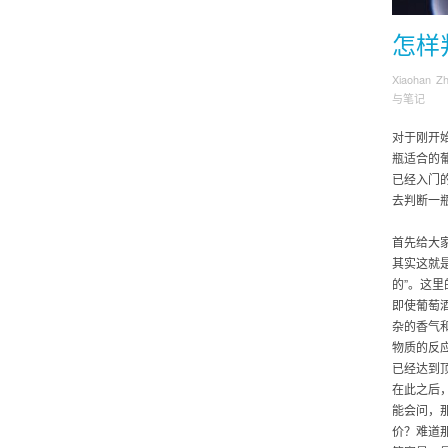
怎样
Xiaohan Z
与笔记
对于刚开
瓶适合的
已经入门
去判断一
首先给大
其实这就
的”。这
即使葡萄
杂的香气
物质的反
已经达到
在此之后
能会问，
价？难道