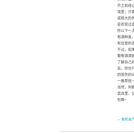
开之前经
境里；只
成极大的
是否受过
所以下一
萄酒种类
有信誉的
不过，如
葡萄酒酒
了解自己
且，你也
回答你的
一推荐就
当然，判
卖店里，
包啊~
← 葡萄减