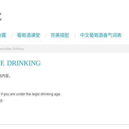
E
收藏
葡萄酒课堂
完美搭配
中文葡萄酒香气词表
sible Drinking
E DRINKING
站内容。
 if you are under the legal drinking age.
g.