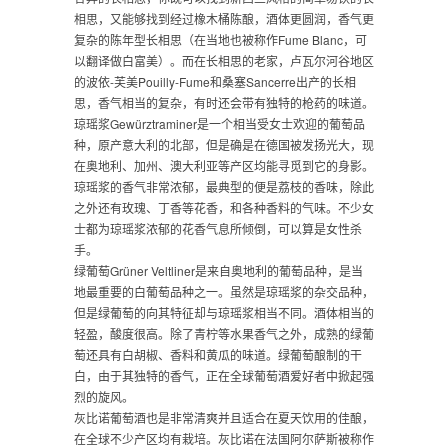
相思，又能够找到经过橡木桶陈酿，酒体更圆润，香气更
复杂的陈年型长相思（在当地也被称作Fume Blanc，可
以翻译做白富美）。而在长相思的老家，卢瓦尔河谷地区
的波依-芙美Pouilly-Fume和桑塞Sancerre出产的长相
思，香气相当的复杂，有时还会带有独特的枪药的味道。
琼瑶浆Gewürztraminer是一个相当受女士欢迎的葡萄品
种，原产意大利的北部，但是确是在德国被发扬光大，现
在奥地利、加州、澳大利亚等产区均能寻觅到它的身影。
琼瑶浆的香气非常浓郁，最典型的便是荔枝的香味，除此
之外还有玫瑰、丁香等花香，和各种香料的气味。不少女
士都为琼瑶浆浓郁的花香气息所倾倒，可以算是女性杀
手。
绿葡萄Grüner Veltliner是来自奥地利的葡萄品种，是当
地最重要的白葡萄品种之一。虽然是琼瑶浆的杂交品种，
但是绿葡萄的向其特征却与琼瑶浆相当不同。酒体相当的
轻盈，酸度很高。除了青柠等水果香气之外，成熟的绿葡
萄还具有白胡椒、香料和黄瓜的味道。绿葡萄酿制的干
白，由于其独特的香气，正在全球葡萄酒爱好者中掀起强
烈的旋风。
灰比诺葡萄酒也是非常清爽并且适合在夏天饮用的佳酿，
在全球不少产区均有栽培。灰比诺在法国阿尔萨斯被称作