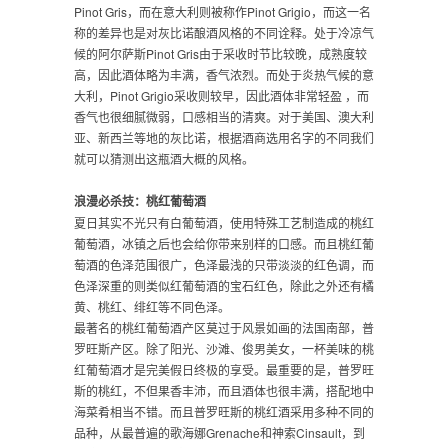
Pinot Gris，而在意大利则被称作Pinot Grigio，而这一名
称的差异也是对灰比诺酿酒风格的不同诠释。处于冷凉气
候的阿尔萨斯Pinot Gris由于采收时节比较晚，成熟度较
高，因此酒体略为丰满，香气浓烈。而处于炎热气候的意
大利，Pinot Grigio采收则较早，因此酒体非常轻盈 ，而
香气也很细腻微弱，口感相当的清爽。对于美国、澳大利
亚、新西兰等地的灰比诺，根据酒商选用名字的不同我们
就可以猜测出这瓶酒大概的风格。
浪漫必杀技：桃红葡萄酒
夏日其实不光只有白葡萄酒，使用特殊工艺制造成的桃红
葡萄酒，冰镇之后也会给你带来别样的口感。而且桃红葡
萄酒的色泽范围很广，色泽最浅的只带淡淡的红色调，而
色泽深重的则类似红葡萄酒的宝石红色，除此之外还有橘
黄、桃红、绯红等不同色泽。
最著名的桃红葡萄酒产区莫过于风景如画的法国南部，普
罗旺斯产区。除了阳光、沙滩、俊男美女，一杯美味的桃
红葡萄酒才是完美假日终极的享受。最重要的是，普罗旺
斯的桃红，不但果香丰沛，而且酒体也很丰满，搭配地中
海菜肴相当不错。而且普罗旺斯的桃红酒采用多种不同的
品种，从最普遍的歌海娜Grenache和神索Cinsault，到