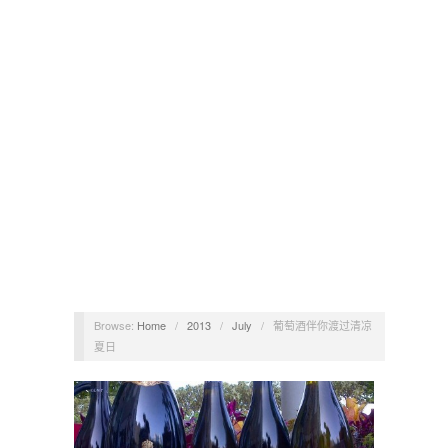
Browse:
Home
/
2013
/
July
/
葡萄酒伴你渡过清凉
夏日