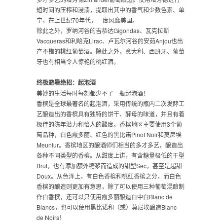
短时间的压榨和浸渍，提取出其中的香气和少数色素、单
宁，在上世纪70年代，一度风靡美国。
除此之外，罗纳河谷的吉恭达Gigondas、瓦克拉斯
Vacqueras和利哈克Lirac、卢瓦尔河谷的安茹Anjou也出
产不错的桃红葡萄酒。除此之外，意大利、西班牙、葡萄
牙也有相当令人惊艳的桃红酒。
终极避暑绝招：起泡酒
美妙的生活每时每刻都少不了一瓶起泡酒！
香槟是全球最著名的起泡酒，采用传统的瓶内二次发酵工
艺酿造出的香槟具有独特的饼干、酵母的味道，并且有着
极佳的陈年潜力和怡人的酸度。香槟地区主要使用3个葡
萄品种，白色霞多丽、红色的黑比诺Pinot Noir和莫尼埃
Meuniur。香槟地区的酿酒师们相当的多才多艺，酿造出
各种不同类型的香槟。从甜度上讲，有含糖量极低的干型
Brut，也有添加额外糖浆而造成的甜型Sec，甚至是超甜
Doux。从色泽上，有白色香槟和桃红香槟之分，而白色
香槟的酿造则更加有意思，除了可以使用三种葡萄混酿制
作白香槟，还可以只使用霞多丽酿造白中白Blanc de
Blancs，也可以使用黑比诺和（或）莫尼埃酿造Blanc
de Noirs！