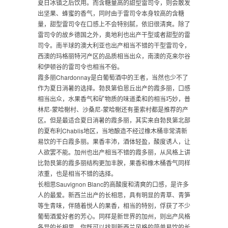
夏日冰镇之后饮用。而含糖量高的甜型雷司令，则会散发
出坚果、蜂蜜的香气，同时由于雷司令本身较高的含糖
量，甜型雷司令在口感上不会特别腻，依旧很清爽。除了
雷司令的故乡德国之外，奥地利也出产干型或者甜型的雷
司令。南半球的澳大利亚也出产相当不错的干型雷司令，
西澳的玛格丽特河产区的品质相当出众，南澳的克来尔谷
和伊顿谷的雷司令也相当不俗。
霞多丽Chardonnay是白葡萄酒中的王者，当然也少不了
作为夏日消暑的选择。勃艮第伯恩丘出产的霞多丽，口感
相当出众，水果香气和矿物质的味道柔和的相当巧妙，普
林尼-蒙哈榭村、沙桑尼-蒙哈榭还有墨索村都是推荐的产
区。但是最适合夏日消暑的霞多丽，其实来自勃艮第北部
的夏布利Chablis地区，当地酿造不经过橡木桶非常清新
易饮的干白霞多丽。果香丰沛，酒体轻盈，酸度诱人，让
人欲罢不能。加州也出产相当不错的霞多丽，从风格上讲
比勃艮第的霞多丽结构更加丰腴，果香和橡木桶香气同样
浓重，也是相当不错的选择。
长相思Sauvignon Blanc的高酸度和清爽的口感，是许多
人的最爱。新西兰出产的长相思，具有明显的青草、青笋
等生青味，伴随着悦人的果香，相当的特别，俘获了不少
葡萄酒爱好者的芳心。同样是新世界的加州，则出产风格
各异的长相思，你既可以找到新西兰风格的简单易饮的长