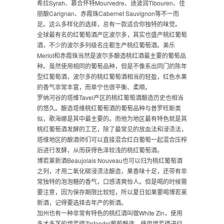
希拉Syrah、慕合怀特Mourvedre、迪波润Tibouren、佳
丽酿Carignan、赤霞珠Cabernet Sauvignon等不一而
足。这么多样化的选择，总有一款适合你独特的味觉。
全球最有名的红葡萄酒产区波尔多，其实也盛产桃红葡萄
酒，不少的波尔多列级名庄都生产桃红葡萄酒。美乐
Merlot和赤霞珠当然是波尔多酿造桃红酒最主要的葡萄品
种。虽然使用相同的葡萄品种，但是不像系出同门的陈年
型红葡萄酒，波尔多的桃红葡萄酒相当的轻盈，红色水果
的香气非常丰富，而单宁也很平衡、柔顺。
罗纳河谷的塔维Tavel产区的桃红葡萄酒酿造历史也相当
的悠久。酿造塔维桃红葡萄酒的葡萄品种与普罗旺斯类
似，歌海娜是其中最主要的。而他为地区最有特色就是其
桃红葡萄酒发酵的工艺，除了最常见的放血法和浸渍法，
塔维地区的酿酒师们可以直接混合红白葡萄一起混合压榨
后进行发酵，从而获得色泽较浅的桃红葡萄酒。
博若莱新酒Beaujolais Nouveau也可以归为桃红葡萄酒
之列，才用二氧化碳浸渍法酿造，果香味十足，还带有非
常独特的泡泡糖的香气，口感清爽怡人。但是喝的时候需
要注意，因为保存期限比较短，所以夏日如果要喝博若莱
新酒，记得要选择去年产的新酒。
加州也有一种非常有特色的桃红酒叫做White Zin，使用
多才多艺的增芳德Zinfandel葡萄酿造。使用增芳德进行