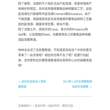
除了香槟，法国的不少地区也出产起泡酒，但是有缘原产
地保护的规定，及时采用香槟葡萄品种和酿造工艺，这些
起泡酒也只能被称作起泡酒Cremant或Mousseux。由于
气候变暖，英国南部目前也采用香槟的葡萄品种和工艺酿
造的起泡酒，酸度非常优雅，相当不错。
除了法国之外，西班牙的Cava、意大利的Prosecco和
Asti等、以及德国的Sekt，也都使用本土的葡萄品种来酿
造起泡葡萄酒。
林林总总讲了这些葡萄酒，不知道是否给这个炎热的夏天
带来了一丝凉意呢？相信你也等不及了吧？赶紧行动起
来，去你家附近的葡萄酒窖或商店采购你心仪的避暑首选
吧！
← 如何在拍卖会上竞投
2013年1-6月全球葡萄酒
葡萄酒
拍卖市场观察 →
张翛翰简介
//
免责声明
//
版权声明
//
理性饮酒