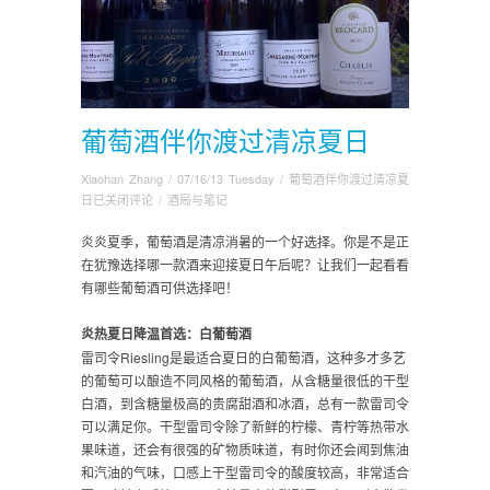
葡萄酒伴你渡过清凉夏日
Xiaohan Zhang
/
07/16/13 Tuesday
/
葡萄酒伴你渡过清凉夏
日
已关闭评论
/
酒局与笔记
炎炎夏季，葡萄酒是清凉消暑的一个好选择。你是不是正
在犹豫选择哪一款酒来迎接夏日午后呢？让我们一起看看
有哪些葡萄酒可供选择吧！
炎热夏日降温首选：白葡萄酒
雷司令Riesling是最适合夏日的白葡萄酒
，这种多才多艺
的葡萄可以酿造不同风格的葡萄酒，从含糖量很低的干型
白酒，到含糖量极高的贵腐甜酒和冰酒，总有一款雷司令
可以满足你。干型雷司令除了新鲜的柠檬、青柠等热带水
果味道，还会有很强的矿物质味道，有时你还会闻到焦油
和汽油的气味，口感上干型雷司令的酸度较高，非常适合