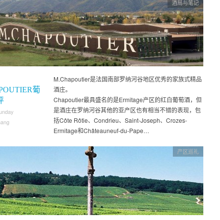
酒局与笔记
M.Chapoutier是法国南部罗纳河谷地区优秀的家族式精品
酒庄。
POUTIER葡
Chapoutier最具盛名的是Ermitage产区的红白葡萄酒，但
评
是酒庄在罗纳河谷其他的亚产区也有相当不错的表现，包
unday
括Côte Rôtie、Condrieu、Saint-Joseph、Crozes-
hang
Ermitage和Châteauneuf-du-Pape…
产区巡礼