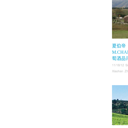
夏伯帝
M.CHA
萄酒品
11/18/12 S
Xiaohan Z