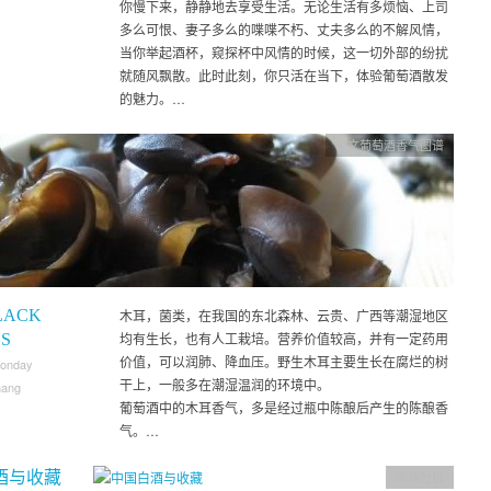
你慢下来，静静地去享受生活。无论生活有多烦恼、上司
多么可恨、妻子多么的喋喋不朽、丈夫多么的不解风情，
当你举起酒杯，窥探杯中风情的时候，这一切外部的纷扰
就随风飘散。此时此刻，你只活在当下，体验葡萄酒散发
的魅力。…
中文葡萄酒香气图谱
LACK
木耳，菌类，在我国的东北森林、云贵、广西等潮湿地区
均有生长，也有人工栽培。营养价值较高，并有一定药用
S
价值，可以润肺、降血压。野生木耳主要生长在腐烂的树
Monday
干上，一般多在潮湿温润的环境中。
hang
葡萄酒中的木耳香气，多是经过瓶中陈酿后产生的陈酿香
气。…
酒与收藏
市场分析