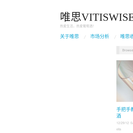
唯思VITISWIS
热爱生活，热爱葡萄酒！
关于唯思
市场分析
唯思
Browse
手把手
酒
12/29/12 S
ella