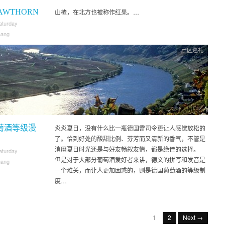
AWTHORN
山楂，在北方也被称作红果。…
aturday
hang
产区巡礼
萄酒等级漫
炎炎夏日，没有什么比一瓶德国雷司令更让人感觉放松的
了。恰到好处的酸甜比例、芬芳而又清新的香气，不管是
消磨夏日时光还是与好友畅叙友情，都是绝佳的选择。
aturday
但是对于大部分葡萄酒爱好者来讲，德文的拼写和发音是
hang
一个难关，而让人更加困惑的，则是德国葡萄酒的等级制
度…
1
2
Next →