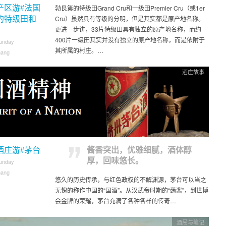
产区游#法国
勃艮第的特级田Grand Cru和一级田Premier Cru（或1er
Cru）虽然具有等级的分明，但是其实都是原产地名称。
的特级田和
更进一步讲，33片特级田具有独立的原产地名称，而约
400片一级田其实并没有独立的原产地名称，而是依附于
unday
其所属的村庄。…
hang
酒庄故事
酒庄游#茅台
酱香突出，优雅细腻，酒体醇
厚，回味悠长。
unday
hang
悠久的历史传承，与红色政权的不解渊源，茅台可以当之
无愧的称作中国的“国酒”。从汉武帝时期的“蒟酱”，到世博
会金牌的荣耀，茅台充满了各种各样的传奇…
酒局与笔记