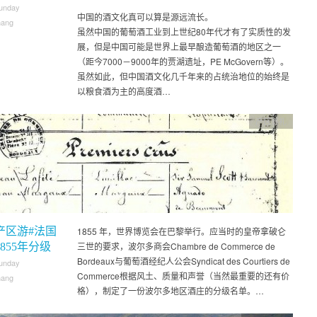
unday
中国的酒文化真可以算是源远流长。
hang
虽然中国的葡萄酒工业到上世纪80年代才有了实质性的发
展，但是中国可能是世界上最早酿造葡萄酒的地区之一
（距今7000－9000年的贾湖遗址，PE McGovern等）。
虽然如此，但中国酒文化几千年来的占统治地位的始终是
以粮食酒为主的高度酒…
产区巡礼
产区游#法国
1855 年，世界博览会在巴黎举行。应当时的皇帝拿破仑
三世的要求，波尔多商会Chambre de Commerce de
855年分级
Bordeaux与葡萄酒经纪人公会Syndicat des Courtiers de
unday
Commerce根据风土、质量和声誉（当然最重要的还有价
hang
格），制定了一份波尔多地区酒庄的分级名单。…