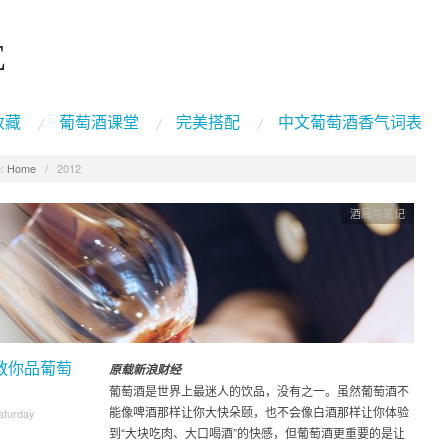
E
收藏
葡萄酒课堂
完美搭配
中文葡萄酒香气词表
:
Home
/
2012
酒局与笔记
教你品葡萄
原载新浪财经
葡萄酒是世界上最迷人的饮品，没有之一。虽然葡萄酒不
能像啤酒那样让你大快朵颐，也不会像白酒那样让你体验
aturday
到“大块吃肉、大口喝酒”的快感，但葡萄酒更重要的是让